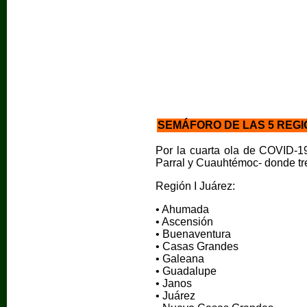
SEMÁFORO DE LAS 5 REGI
Por la cuarta ola de COVID-19
Parral y Cuauhtémoc- donde tr
Región I Juárez:
• Ahumada
• Ascensión
• Buenaventura
• Casas Grandes
• Galeana
• Guadalupe
• Janos
• Juárez