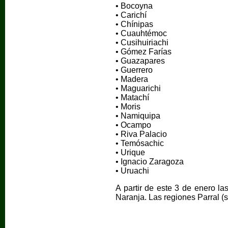
• Bocoyna
• Carichí
• Chínipas
• Cuauhtémoc
• Cusihuiriachi
• Gómez Farías
• Guazapares
• Guerrero
• Madera
• Maguarichi
• Matachí
• Moris
• Namiquipa
• Ocampo
• Riva Palacio
• Temósachic
• Urique
• Ignacio Zaragoza
• Uruachi
A partir de este 3 de enero la
Naranja. Las regiones Parral (