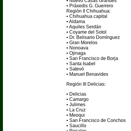
• Nuevo Casas Grandes
• Práxedis G. Guerrero
Región II Chihuahua:
• Chihuahua capital
• Aldama
• Aquiles Serdán
• Coyame del Sotol
• Dr. Belisario Domínguez
• Gran Morelos
• Nonoava
• Ojinaga
• San Francisco de Borja
• Santa Isabel
• Satevó
• Manuel Benavides
Región III Delicias:
• Delicias
• Camargo
• Julimes
• La Cruz
• Meoqui
• San Francisco de Conchos
• Saucillo
• Rosales