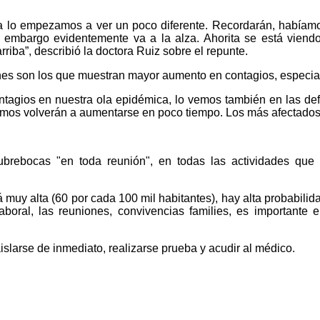
va lo empezamos a ver un poco diferente. Recordarán, habíam
embargo evidentemente va a la alza. Ahorita se está viendo 
iba”, describió la doctora Ruiz sobre el repunte.
es son los que muestran mayor aumento en contagios, especia
ntagios en nuestra ola epidémica, lo vemos también en las d
mos volverán a aumentarse en poco tiempo. Los más afectados
ubrebocas "en toda reunión", en todas las actividades que
 muy alta (60 por cada 100 mil habitantes), hay alta probabilid
laboral, las reuniones, convivencias families, es importante
slarse de inmediato, realizarse prueba y acudir al médico.