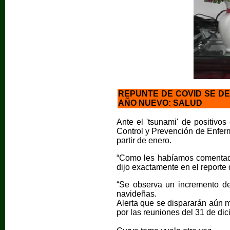
REPUNTE DE COVID SE DE
AÑO NUEVO: SALUD
Ante el 'tsunami' de positivo
Control y Prevención de Enferm
partir de enero.
“Como les habíamos comentado
dijo exactamente en el reporte
“Se observa un incremento de
navideñas.
Alerta que se dispararán aún 
por las reuniones del 31 de dic