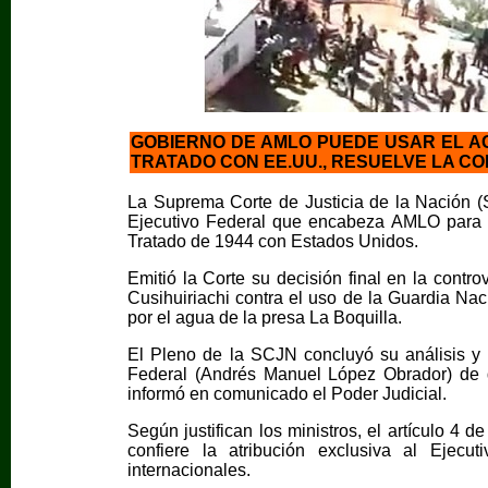
GOBIERNO DE AMLO PUEDE USAR EL AG
TRATADO CON EE.UU., RESUELVE LA C
La Suprema Corte de Justicia de la Nación (
Ejecutivo Federal que encabeza AMLO para d
Tratado de 1944 con Estados Unidos.
Emitió la Corte su decisión final en la contr
Cusihuiriachi contra el uso de la Guardia Na
por el agua de la presa La Boquilla.
El Pleno de la SCJN concluyó su análisis y “
Federal (Andrés Manuel López Obrador) de d
informó en comunicado el Poder Judicial.
Según justifican los ministros, el artículo 4 d
confiere la atribución exclusiva al Ejecu
internacionales.