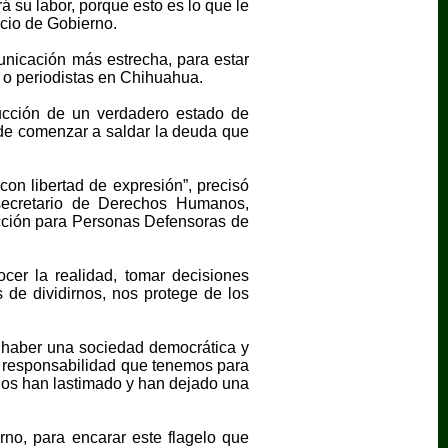
 su labor, porque esto es lo que le
acio de Gobierno.
unicación más estrecha, para estar
 o periodistas en Chihuahua.
ucción de un verdadero estado de
ede comenzar a saldar la deuda que
n libertad de expresión”, precisó
bsecretario de Derechos Humanos,
cción para Personas Defensoras de
cer la realidad, tomar decisiones
s de dividirnos, nos protege de los
e haber una sociedad democrática y
a responsabilidad que tenemos para
 nos han lastimado y han dejado una
rno, para encarar este flagelo que