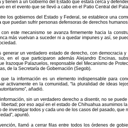
y tienen a un Gobierno del Estado que estará cerca y defenderá
vo en el evento que se llevó a cabo en el Patio Central del Pal
tre los gobiernos del Estado y Federal, se establece una com
ta que puedan sufrir personas defensoras de derechos humanos
 con este mecanismo se avanza firmemente hacia la constr
 nunca más vuelvan a suceder ni a quedar impunes y así, se pu
sociedad.
generar un verdadero estado de derecho, con democracia y co
nio, en el que participaron además Alejandro Encinas, su
que Irazoque Palazuelos, responsable del Mecanismo de Prote
s, de la Secretaría de Gobernación (Segob).
ó que la información es un elemento indispensable para cono
ipar activamente en la comunidad, “la pluralidad de ideas lejo
autoritarismo”, añadió.
 información, sin un verdadero derecho a disentir, no se pued
libertad; por eso aquí en el estado de Chihuahua asumimos l
mo de investigar todos y cada uno de los casos del pasado, que
iedad”, apuntó.
ención, llamó a cerrar filas entre todos los órdenes de gobie