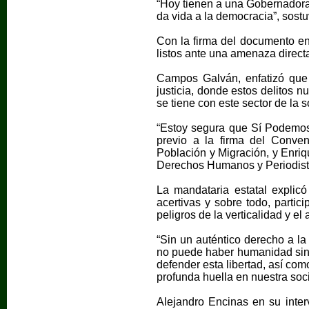
“Hoy tienen a una Gobernadora 
da vida a la democracia”, sostu
Con la firma del documento en
listos ante una amenaza direc
Campos Galván, enfatizó que
justicia, donde estos delitos
se tiene con este sector de la 
“Estoy segura que Sí Podemos 
previo a la firma del Conve
Población y Migración, y Enri
Derechos Humanos y Periodista
La mandataria estatal explic
acertivas y sobre todo, partic
peligros de la verticalidad y el 
“Sin un auténtico derecho a la
no puede haber humanidad sin 
defender esta libertad, así co
profunda huella en nuestra soc
Alejandro Encinas en su interv