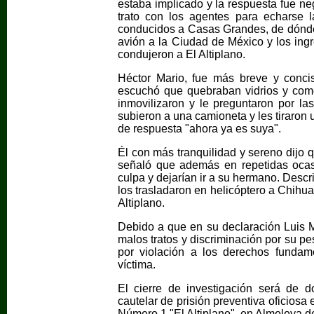
estaba implicado y la respuesta fue ne
trato con los agentes para echarse 
conducidos a Casas Grandes, de dónde
avión a la Ciudad de México y los ingr
condujeron a El Altiplano.
Héctor Mario, fue más breve y conci
escuchó que quebraban vidrios y como l
inmovilizaron y le preguntaron por l
subieron a una camioneta y les tiraron 
de respuesta "ahora ya es suya".
Él con más tranquilidad y sereno dijo 
señaló que además en repetidas ocasi
culpa y dejarían ir a su hermano. Desc
los trasladaron en helicóptero a Chihu
Altiplano.
Debido a que en su declaración Luis M
malos tratos y discriminación por su pe
por violación a los derechos fundam
víctima.
El cierre de investigación será de
cautelar de prisión preventiva oficiosa
Número 1 "El Altiplano", en Almoloya d