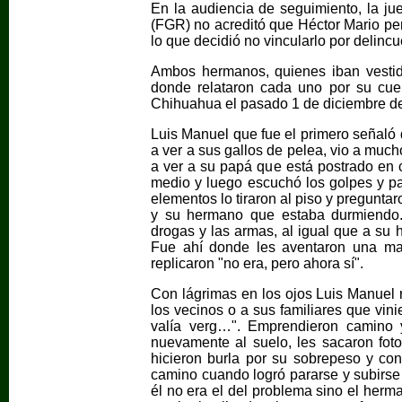
En la audiencia de seguimiento, la ju
(FGR) no acreditó que Héctor Mario pert
lo que decidió no vincularlo por delinc
Ambos hermanos, quienes iban vestido
donde relataron cada uno por su cue
Chihuahua el pasado 1 de diciembre de 
Luis Manuel que fue el primero señaló 
a ver a sus gallos de pelea, vio a much
a ver a su papá que está postrado en
medio y luego escuchó los golpes y pat
elementos lo tiraron al piso y pregunta
y su hermano que estaba durmiendo.
drogas y las armas, al igual que a su 
Fue ahí donde les aventaron una mal
replicaron "no era, pero ahora sí".
Con lágrimas en los ojos Luis Manuel r
los vecinos o a sus familiares que vini
valía verg…". Emprendieron camino y 
nuevamente al suelo, les sacaron foto
hicieron burla por su sobrepeso y cond
camino cuando logró pararse y subirse 
él no era el del problema sino el herm