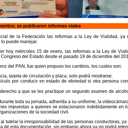
mentos; se publicaron reformas viales
icial de la Federación las reformas a la Ley de Vialidad, ya
s lo puede manejar.
ayer hoy miércoles 15 de enero, las reformas a la Ley de Via
l Congreso del Estado desde el pasado 19 de diciembre del 20
enz del PAN, fue quien propuso los cambios, los cuales son:
ncia, tarjeta de circulación y placa, solo podrá mostrarse.
hículo por conducir en estado de ebriedad si otra persona con
 derecho a que se les practique un segundo examen de alcoholí
urante toda su jornada, adherida a su uniforme, la videocámara 
ones impuestas a quienes se estacionaron indebidamente en l
ganizaciones de la sociedad civil.
l tutelar la irresponsabilidad de las personas conductoras, ya q
alta de esta documentación, sin embargo ahora ya no podrá reten