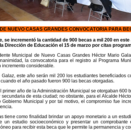
DE NUEVO CASAS GRANDES CONVOCATORIA PARA BE
e, se incrementó la cantidad de 900 becas a mil 200 en este
 la Dirección de Educación el 15 de marzo por citas progr
idente Municipal de Nuevo Casas Grandes Héctor Mario Galaz
animidad, la convocatoria para el registro al Programa Muni
n incremento considerable.
fe Galaz, este año serán mil 200 los estudiantes beneficiados
 cuando el año pasado fueron 900 las becas otorgadas.
l primer año de la Administración Municipal se otorgaban 600 
y secundaria de esta ciudad; no obstante, para el Alcalde Héct
te Gobierno Municipal y por tal motivo, el compromiso fue in
dencia.
 tiene como finalidad brindar un apoyo monetario a un estudian
de un estudio socioeconómico y presentar un comprobante d
neo para recibir esta beca que le permite la permanencia y co