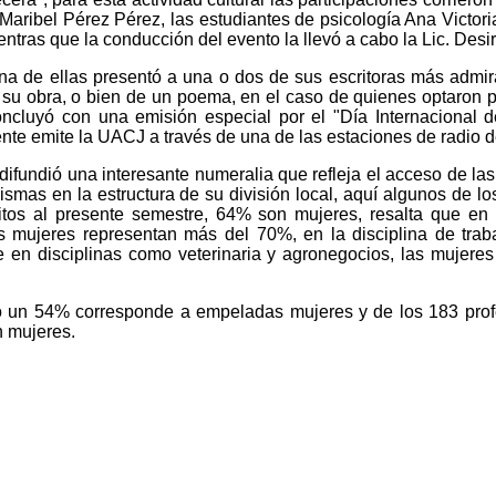
Maribel Pérez Pérez, las estudiantes de psicología Ana Victoria
ntras que la conducción del evento la llevó a cabo la Lic. Des
na de ellas presentó a una o dos de sus escritoras más admir
 su obra, o bien de un poema, en el caso de quienes optaron po
ncluyó con una emisión especial por el "Día Internacional d
te emite la UACJ a través de una de las estaciones de radio de
 difundió una interesante numeralia que refleja el acceso de las
ismas en la estructura de su división local, aquí algunos de l
itos al presente semestre, 64% son mujeres, resalta que en l
s mujeres representan más del 70%, en la disciplina de traba
 en disciplinas como veterinaria y agronegocios, las mujeres
vo un 54% corresponde a empeladas mujeres y de los 183 prof
n mujeres.