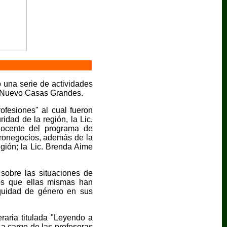
una serie de actividades
en Nuevo Casas Grandes.
ofesiones" al cual fueron
idad de la región, la Lic.
docente del programa de
gronegocios, además de la
egión; la Lic. Brenda Aime
 sobre las situaciones de
tos que ellas mismas han
equidad de género en sus
raria titulada "Leyendo a
n a cargo de las profesoras