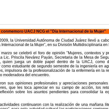
s conmemoro UACJ NCG el "Día Internacional de la Mujer"
009, la Universidad Autónoma de Ciudad Juárez llevó a cabo 
Internacional de la Mujer", en su División Multidisciplinaria 
 marzo se celebró el foro de opinión "Mujeres, contextos y pr
la Lic. Priscila Nevárez Payán, Secretaria de la Mesa de Segur
o, quien juega un doble papel dentro de la UACJ, como 
 y como estudiante de segundo semestre de la ingeniería en a
es, impulsora de la profesionalización de la enfermería en la r
o moderadora del encuentro.
ieron sus opiniones profesionales y apreciaciones personales
eres, que les toca apreciar en su campo de acción, los re
eflexión sobre los asuntos pendientes para consolidar la 
actividades continuaron con la realización de una mañana lite
cera", para esta actividad cultural las participaciones corriero