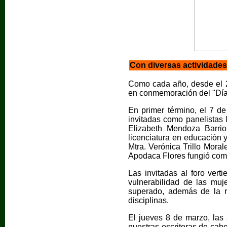
Con diversas actividade
Como cada año, desde el 2
en conmemoración del "Día 
En primer término, el 7 de
invitadas como panelistas 
Elizabeth Mendoza Barri
licenciatura en educación
Mtra. Verónica Trillo Moral
Apodaca Flores fungió com
Las invitadas al foro vert
vulnerabilidad de las muj
superado, además de la r
disciplinas.
El jueves 8 de marzo, las 
nuestras escritoras de cabe