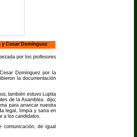
es y Cesar Domínguez
bezada por los profesores
 Cesar Domínguez por la
cibieron la documentación
tos, también estuvo Lupita
antes de la Asamblea dijo;
ma para arrancar nuestra
 legal, limpia y sana en
r a los candidatos.
e comunicación, de igual