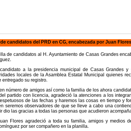
la de candidatos del PRD en CG, encabezada por Juan Flor
nilla de candidatos al H. Ayuntamiento de Casas Grandes enca
guez.
candidato a la presidencia municipal de Casas Grandes y
oridades locales de la Asamblea Estatal Municipal quienes re
e entregado su registro.
uen número de amigos así como la familia de los ahora candida
del partido con licencia, agradeció la atenciones a los integr
petuosos de las fechas y haremos las cosas en tiempo y for
 seremos observadores de que se lleve a cabo una contienda
ir dio las gracias a todas las personas que acudieron acompaña
Juan Flores agradeció a toda su familia, amigos y medios d
mínguez por ser compañero en la planilla.