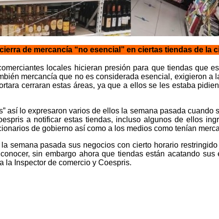
 cierra de mercancía “no esencial” en ciertas tiendas de la 
 comerciantes locales hicieran presión para que tiendas que 
ambién mercancía que no es considerada esencial, exigieron a 
ortara cerraran estas áreas, ya que a ellos se les estaba pidie
” así lo expresaron varios de ellos la semana pasada cuando s
oespris a notificar estas tiendas, incluso algunos de ellos i
cionarios de gobierno así como a los medios como tenían mercan
 la semana pasada sus negocios con cierto horario restringid
a conocer, sin embargo ahora que tiendas están acatando sus 
a la Inspector de comercio y Coespris.