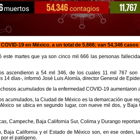
OVID-19 en México, a un total de 5,666; van 54,346 casos
ó este martes que ya son cinco mil 666 las personas falleci
s ascendieron a 54 mil 346, de los cuales 11 mil 767 son a
os 14 días-, informó José Luis Alomía, director General de Epide
pechosos acumulados de la enfermedad COVID-19 aumentaron a
os acumulados, la Ciudad de México es la demarcación que regi
éxico se ubica en segundo lugar, con nueve mil dos, y Baja Ca
s, Campeche, Baja California Sur, Colima y Durango reportan
, Baja California y el Estado de México son, en ese orden, l
por el patógeno.