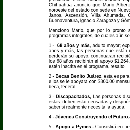
Chihuahua anuncio que Mario Alberto
noroeste del estado con sede en Nuev
Janos, Ascensión, Villa Ahumada,
Buenaventura, Ignacio Zaragoza y Góm
Menciono Mario, que por lo pronto s
programas integrales, de cuales aún se
1.-
68 años y más
, adulto mayor; ex
años y más, las personas que están 
perderán su apoyo, continuaran recibi
los 68 años recibirán el apoyo $1,2
estén inscrita en el programa, resalto.
2.-
Becas Benito Juárez
, esta es par
ellos se le apoyara con $800.00 mensua
beca, federal.
3.-
Discapacitados,
Las personas dis
estas deben estar censadas y después 
saber si realmente necesita la ayuda.
4.-
Jóvenes Construyendo el Futuro.
5.-
Apoyo a Pymes.-
Consistirá en pe