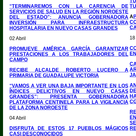
T
“TERMINAREMOS CON LA CARENCIA DE
TU
SERVICIOS DE SALUD EN LA REGIÓN NOROESTE
A
DEL ESTADO”; ANUNCIA GOBERNADORA
C
INVERSIÓN PARA INFRAESTRUCTURA
CA
HOSPITALARIA EN NUEVO CASAS GRANDES
18 
02 Abril
C
PROMUEVE AMÉRICA GARCÍA GARANTIZAR
EN
PRESTACIONES A LOS TRABAJADORES DEL
CAMPO
C
AR
RECIBE ALCALDE ROBERTO LUCERO A
J
PRIMARIA DE GUADALUPE VICTORIA
AN
“VAMOS A VER UNA BAJA IMPORTANTE EN LOS
D
ÍNDICES DELICTIVOS EN NUEVO CASAS
HA
GRANDES”; PRESENTA GOBERNADORA
C
PLATAFORMA CENTINELA PARA LA VIGILANCIA
DE LA ZONA NOROESTE
RE
EN
04 Abril
SE
DISFRUTA DE ESTOS 17 PUEBLOS MÁGICOS
RE
CASI DESCONOCIDOS