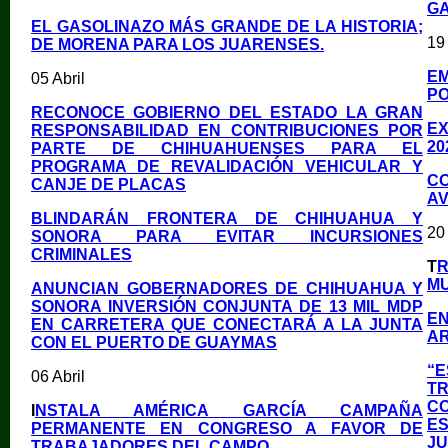
GA
EL GASOLINAZO MÁS GRANDE DE LA HISTORIA;
19 
DE MORENA PARA LOS JUARENSES.
EM
05 Abril
PO
RECONOCE GOBIERNO DEL ESTADO LA GRAN
E
RESPONSABILIDAD EN CONTRIBUCIONES POR
20
PARTE DE CHIHUAHUENSES PARA EL
PROGRAMA DE REVALIDACIÓN VEHICULAR Y
C
CANJE DE PLACAS
AV
BLINDARÁN FRONTERA DE CHIHUAHUA Y
20 
SONORA PARA EVITAR INCURSIONES
CRIMINALES
T
R
MU
ANUNCIAN GOBERNADORES DE CHIHUAHUA Y
SONORA INVERSIÓN CONJUNTA DE 13 MIL MDP
E
EN CARRETERA QUE CONECTARÁ A LA JUNTA
A
CON EL PUERTO DE GUAYMAS
“
06 Abril
T
C
I
NSTALA AMÉRICA GARCÍA CAMPAÑA
E
PERMANENTE EN CONGRESO A FAVOR DE
J
TRABAJADORES DEL CAMPO