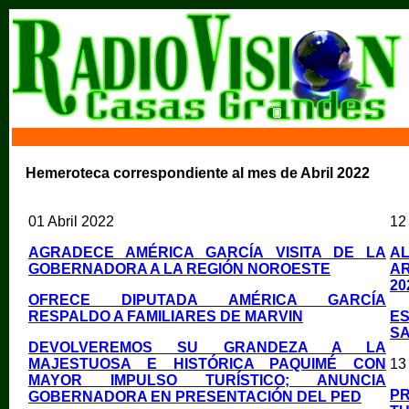
Hemeroteca correspondiente al mes de Abril 2022
01 Abril 2022
12 
AGRADECE AMÉRICA GARCÍA VISITA DE LA
A
GOBERNADORA A LA REGIÓN NOROESTE
A
20
OFRECE DIPUTADA AMÉRICA GARCÍA
RESPALDO A FAMILIARES DE MARVIN
E
S
DEVOLVEREMOS SU GRANDEZA A LA
MAJESTUOSA E HISTÓRICA PAQUIMÉ CON
13 
MAYOR IMPULSO TURÍSTICO; ANUNCIA
P
GOBERNADORA EN PRESENTACIÓN DEL PED