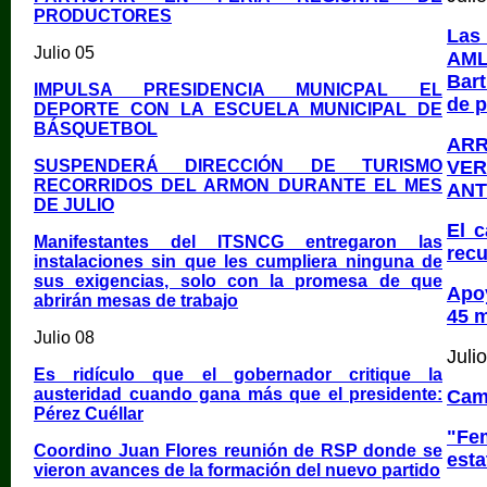
PRODUCTORES
Las
Julio 05
AML
Bart
IMPULSA PRESIDENCIA MUNICPAL EL
de p
DEPORTE CON LA ESCUELA MUNICIPAL DE
BÁSQUETBOL
ARR
SUSPENDERÁ DIRECCIÓN DE TURISMO
VE
RECORRIDOS DEL ARMON DURANTE EL MES
ANT
DE JULIO
El c
Manifestantes del ITSNCG entregaron las
recu
instalaciones sin que les cumpliera ninguna de
sus exigencias, solo con la promesa de que
Apo
abrirán mesas de trabajo
45 m
Julio 08
Juli
Es ridículo que el gobernador critique la
austeridad cuando gana más que el presidente:
Cam
Pérez Cuéllar
"Fe
Coordino Juan Flores reunión de RSP donde se
esta
vieron avances de la formación del nuevo partido