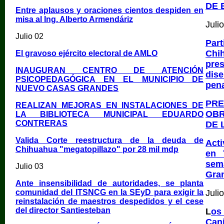
DE
Entre aplausos y oraciones cientos despiden en
misa al Ing. Alberto Armendáriz
Juli
Julio 02
Par
Chi
El gravoso ejército electoral de AMLO
pre
INAUGURAN CENTRO DE ATENCIÓN
dis
PSICOPEDAGÓGICA EN EL MUNICIPIO DE
pen
NUEVO CASAS GRANDES
PR
REALIZAN MEJORAS EN INSTALACIONES DE
OBR
LA BIBLIOTECA MUNICIPAL EDUARDO
CONTRERAS
DE 
Valida Corte reestructura de la deuda de
Acti
Chihuahua "megatopillazo" por 28 mil mdp
en 
sem
Julio 03
Gra
Ante insensibilidad de autoridades, se planta
comunidad del ITSNCG en la SEyD para exigir la
Juli
reinstalación de maestros despedidos y el cese
del director Santiesteban
L
os
Can