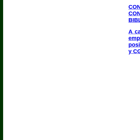
CO
CON
BIB
A ca
emp
posi
y C