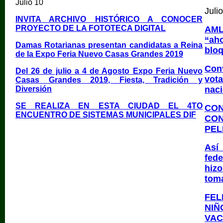
Julio 10
Juli
INVITA ARCHIVO HISTÓRICO A CONOCER
PROYECTO DE LA FOTOTECA DIGITAL
AM
“ah
Damas Rotarianas presentan candidatas a Reina
blo
de la Expo Feria Nuevo Casas Grandes 2019
Conv
Del 26 de julio a 4 de Agosto Expo Feria Nuevo
vot
Casas Grandes 2019, Fiesta, Tradición y
Diversión
naci
SE REALIZA EN ESTA CIUDAD EL 4TO
CON
ENCUENTRO DE SISTEMAS MUNICIPALES DIF
CO
PEL
Así
fed
hiz
toma
FEL
NI
VAC