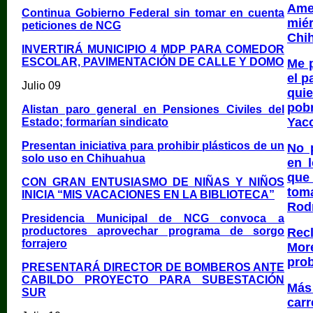
Ame
Continua Gobierno Federal sin tomar en cuenta
mié
peticiones de NCG
Chi
INVERTIRÁ MUNICIPIO 4 MDP PARA COMEDOR
ESCOLAR, PAVIMENTACIÓN DE CALLE Y DOMO
Me p
el p
Julio 09
qui
pobr
Alistan paro general en Pensiones Civiles del
Yac
Estado; formarían sindicato
Presentan iniciativa para prohibir plásticos de un
No 
solo uso en Chihuahua
en 
que
CON GRAN ENTUSIASMO DE NIÑAS Y NIÑOS
tom
INICIA “MIS VACACIONES EN LA BIBLIOTECA”
Rod
Presidencia Municipal de NCG convoca a
productores aprovechar programa de sorgo
Rec
forrajero
Mor
pro
PRESENTARÁ DIRECTOR DE BOMBEROS ANTE
CABILDO PROYECTO PARA SUBESTACIÓN
Más
SUR
carr