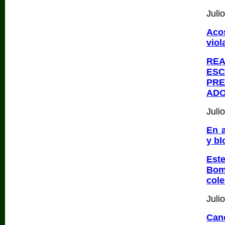
Juli
Aco
viol
RE
ES
PR
AD
Juli
En a
y bl
Est
Bom
cole
Juli
Can