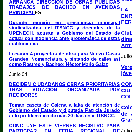
ARRANCA DIRECCIÓN DE OBRAS PÚBLICAS
TRABAJOS DE BACHEO EN AVENIDAS
LA 
PRINCIPAL
ES
ENR
FER
Durante reunión en presidencia municipal
sindicalizados del ITSNCG y docentes de la
Clu
UPENECH, acusan a Gobierno del Estado de
actuar con indolencia ante problemática de estas
dire
instituciones
Arm
Iniciaran 4 proyectos de obra para Nuevo Casas
Juli
Grandes, Nomenclatura y pintando de calles así
como Rastreo y Bacheo: Héctor Mario Galaz
Ver
jóve
Junio 04
CON
DECIDEN CIUDADANOS OBRAS PRIORITARIAS
TRAS VOTACIÓN ORGANIZADA POR
CI
REGIDORES
COL
Toman caseta de Galena a falta de atención de
Colo
Gobierno del Estado y diputada Patricia Jurado
de 
ante problemática de más 20 días en el ITSNCG
Gra
CONCLUYE ESTE VIERNES REGISTRO PARA
Juli
PARTICPAR EN FERIA REGIONAL DE